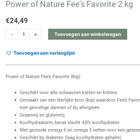
Power of Nature Fee’s Favorite 2 kg
€
24,49
Power
-
+
Toevoegen aan winkelwagen
of
Nature
Toevoegen aan verlanglijst
Fee's
Favorite
2
Power of Nature Fee’s Favorite (Kip)
kg
aantal
Geschikt voor alle volwassen katten en kittens
Gemaakt van één dierlijke bron (kip) waardoor Fee’s Favor
met gevoelige darmen of bij allergieën
Graanvrij en glutenvrij
Koolhydraatarm, bevat slecht 4,8% koolhydraten
Met gezonde omega 6 en omega 3 vetten voor een gezond
Geschikt bij diabetes (laag koolhydraten gehalte)