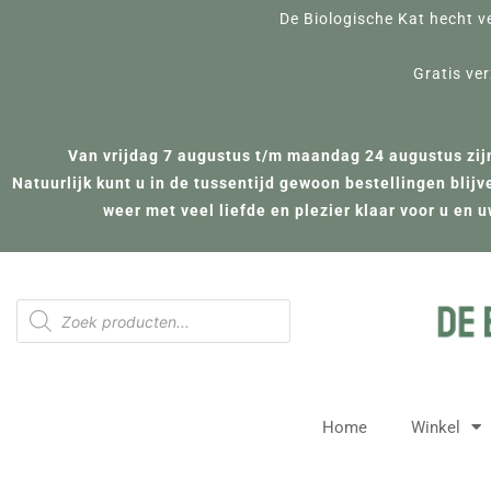
Ga
De Biologische Kat hecht v
naar
de
Gratis ve
inhoud
Van vrijdag 7 augustus t/m maandag 24 augustus zijn
Natuurlijk kunt u in de tussentijd gewoon bestellingen bli
weer met veel liefde en plezier klaar voor u en
Producten
zoeken
Home
Winkel