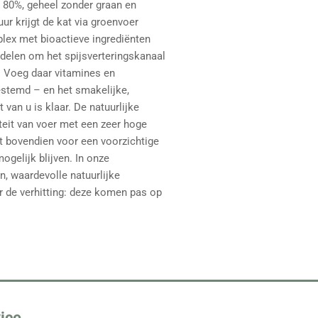
m 80%, geheel zonder graan en
uur krijgt de kat via groenvoer
ex met bioactieve ingrediënten
ddelen om het spijsverteringskanaal
.
Voeg daar vitamines en
estemd – en het smakelijke,
 van u is klaar.
De natuurlijke
teit van voer met een zeer hoge
gt bovendien voor een voorzichtige
ogelijk blijven.
In onze
, waardevolle natuurlijke
 de verhitting: deze komen pas op
ice