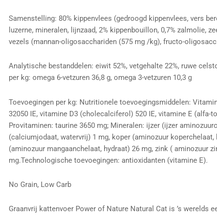
Samenstelling: 80% kippenvlees (gedroogd kippenvlees, vers bere
luzerne, mineralen, lijnzaad, 2% kippenbouillon, 0,7% zalmolie, z
vezels (mannan-oligosacchariden (575 mg /kg), fructo-oligosacc
Analytische bestanddelen: eiwit 52%, vetgehalte 22%, ruwe celst
per kg: omega 6-vetzuren 36,8 g, omega 3-vetzuren 10,3 g
Toevoegingen per kg: Nutritionele toevoegingsmiddelen: Vitamine
32050 IE, vitamine D3 (cholecalciferol) 520 IE, vitamine E (alfa-
Provitaminen: taurine 3650 mg;
Mineralen: ijzer (ijzer aminozuur
(calciumjodaat, watervrij) 1 mg, koper (aminozuur koperchelaat,
(aminozuur mangaanchelaat, hydraat) 26 mg, zink ( aminozuur zin
mg.Technologische toevoegingen: antioxidanten (vitamine E).
No Grain, Low Carb
Graanvrij kattenvoer
Power of Nature Natural Cat is ’s werelds 