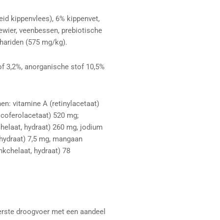
id kippenvlees), 6% kippenvet,
eewier, veenbessen, prebiotische
hariden (575 mg/kg).
of 3,2%, anorganische stof 10,5%
n: vitamine A (retinylacetaat)
tocoferolacetaat) 520 mg;
chelaat, hydraat) 260 mg, jodium
 hydraat) 7,5 mg, mangaan
kchelaat, hydraat) 78
eerste droogvoer met een aandeel