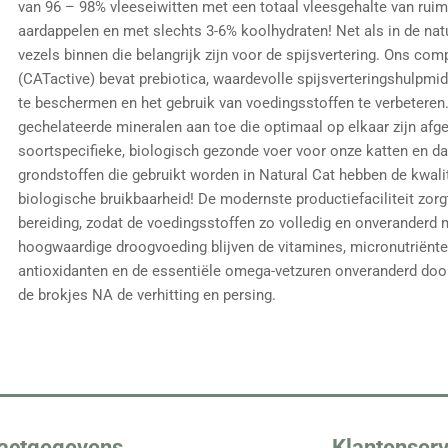
van 96 – 98% vleeseiwitten met een totaal vleesgehalte van rui
aardappelen en met slechts 3-6% koolhydraten!
Net als in de nat
vezels binnen die belangrijk zijn voor de spijsvertering.
Ons compl
(CATactive) bevat prebiotica, waardevolle spijsverteringshulpmi
te beschermen en het gebruik van voedingsstoffen te verbeteren
gechelateerde mineralen aan toe die optimaal op elkaar zijn afg
soortspecifieke, biologisch gezonde voer voor onze katten en dat
grondstoffen die gebruikt worden in Natural Cat hebben de kwali
biologische bruikbaarheid!
De modernste productiefaciliteit zor
bereiding, zodat de voedingsstoffen zo volledig en onveranderd m
hoogwaardige droogvoeding blijven de vitamines, micronutriënten
antioxidanten en de essentiële omega-vetzuren onveranderd door
de brokjes NA de verhitting en persing.
actgegevens
Klantenserv